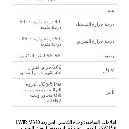
بيئة
-40 درجة مئوية ~ +80
درجة حرارة التشغيل
درجة مئوية
-50 درجة مئوية~+85
درجة حرارة التخزين
درجة مئوية
رطوبة
5%-95%، غير التكثيف
6.06 جرام، اهتزاز
اهتزاز
عشوائي، جميع المحاور
80g@4ms، الذروة
النهائية لموجة مسننة،
تأثير
ثلاثة محاور وستة
اتجاهات
العلامات الساخنة: وحدة الكاميرا الحرارية LWIR M640
UAV Pod، الصين، الشركة المصنعة، المورد، المصنع،