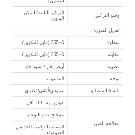
للتكوين)
التركيز الثابت/التركيز
وضع التركيز
اليدوي
تعديل الصورة
سطوع
0~255 (قابل للتكوين)
مقابلة
0~255 (قابل للتكوين)
قطبية
أبيض حار / أسود حار
لوحة
المدعومة
النسخ المتطابق
عمودي/أفقي/قطري
خوارزمية TEC أقل
تصحيح عدم التوحيد
معالجة الصور
التصفية الرقمية للحد من
الضوضاء