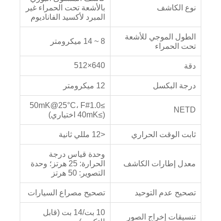
نوع الكاشف
بالأشعة تحت الحمراء غير
المبرد لأكسيد الفاناديوم
الطول الموجي للأشعة
8 ~ 14 ميكرومتر
تحت الحمراء
640×512
دقة
درجة البكسل
12 ميكرومتر
≥50mK@25°C، F#1.0
NETD
(≥40mK اختياري)
ثابت الوقت الحراري
<12 مللي ثانية
وحدة قياس درجة
معدل إطارات الكاشف
الحرارة: 25 هرتز؛ وحدة
التصوير: 50 هرتز
تصحيح عدم التوحيد
تصحيح مصراع السيارات
10 بت/14 بت (قابل
تنسيقات إخراج الصور