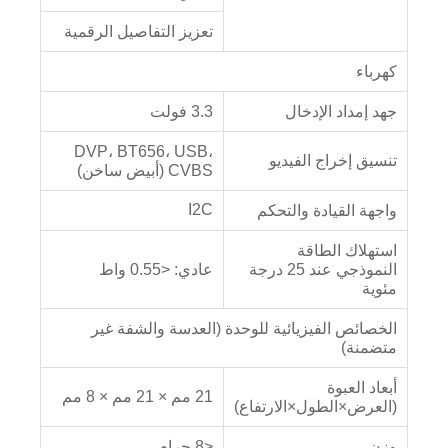
تعزيز التفاصيل الرقمية
كهرباء
جهد إمداد الإدخال
3.3 فولت
DVP، BT656، USB،
تنسيق إخراج الفيديو
CVBS (أبيض ساخن)
I2C
واجهة القيادة والتحكم
استهلاك الطاقة
النموذجي عند 25 درجة
عادي: <0.55 واط
مئوية
الخصائص الفيزيائية للوحدة (العدسة والشفة غير
متضمنة)
أبعاد العبوة
21 مم × 21 مم × 8 مم
(العرض×الطول×الارتفاع)
وزن
<8 جرام